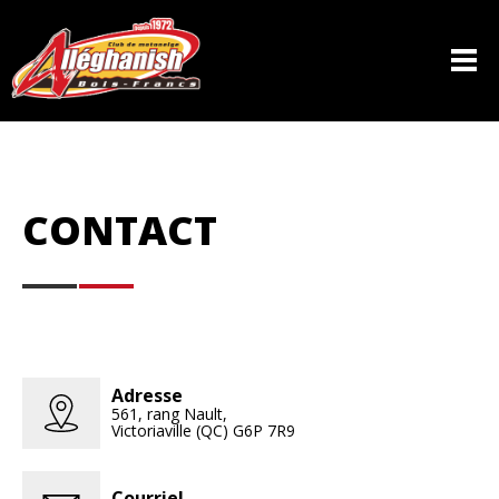
Le club
Droits d'accès
Historique
CONTACT
Conseil d'administration
Les sentiers
Sécurité
Actualités
Adresse
561, rang Nault,
Victoriaville (QC) G6P 7R9
Nous joindre
Courriel